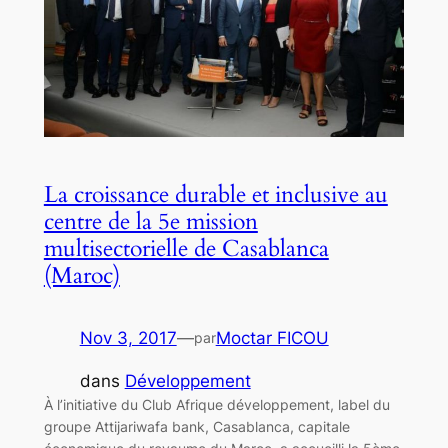
La croissance durable et inclusive au
centre de la 5e mission
multisectorielle de Casablanca
(Maroc)
Nov 3, 2017
—
Moctar FICOU
par
dans
Développement
À l’initiative du Club Afrique développement, label du
groupe Attijariwafa bank, Casablanca, capitale