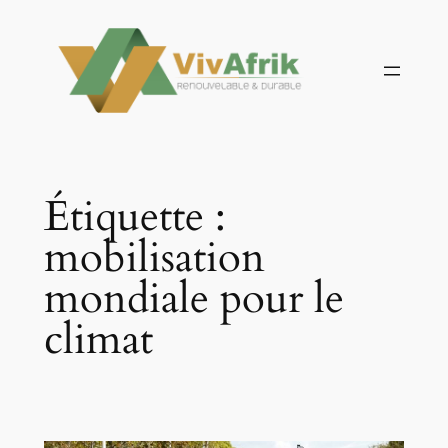
Aller
au
contenu
Étiquette :
mobilisation
mondiale pour le
climat