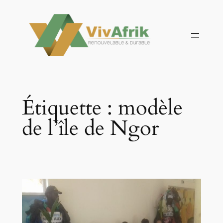
Aller
au
contenu
Étiquette :
modèle
de l’île de Ngor