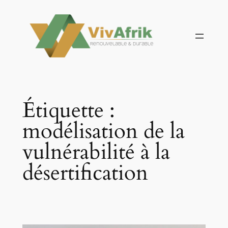
Aller
au
contenu
Étiquette :
modélisation de la
vulnérabilité à la
désertification