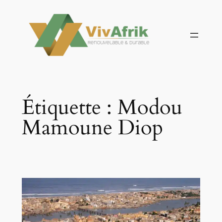
Aller
au
contenu
Étiquette :
Modou
Mamoune Diop