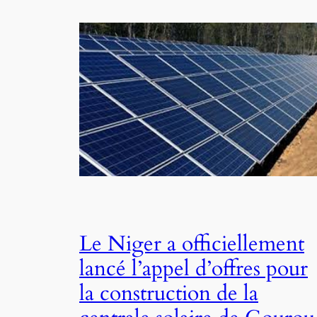
Le Niger a officiellement
lancé l’appel d’offres pour
la construction de la