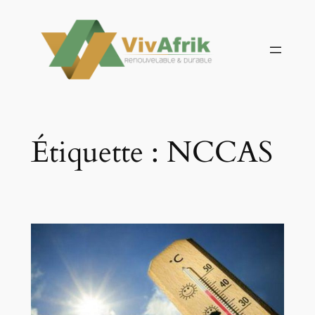
Aller
au
contenu
Étiquette :
NCCAS