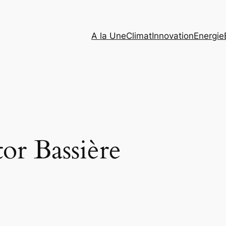
A la Une
Climat
Innovation
Energie
or Bassière