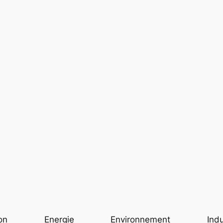
on
Energie
Environnement
Indu