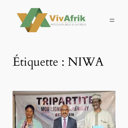
Aller
au
contenu
Étiquette :
NIWA