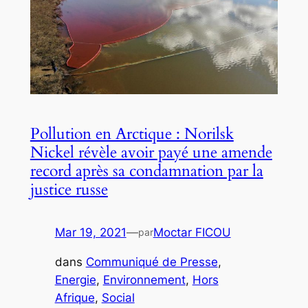
Pollution en Arctique : Norilsk
Nickel révèle avoir payé une amende
record après sa condamnation par la
justice russe
Mar 19, 2021
—
Moctar FICOU
par
dans
Communiqué de Presse
, 
Energie
, 
Environnement
, 
Hors
Afrique
, 
Social