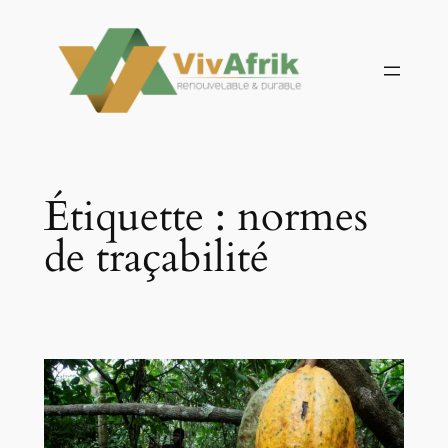
Aller
au
contenu
Étiquette :
normes
de traçabilité