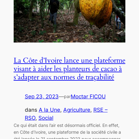
La Côte d’Ivoire lance une plateforme
visant à aider les planteurs de cacao à
s’adapter aux normes de traçabilité
Sep 23, 2023
—
Moctar FICOU
par
dans
A la Une
, 
Agriculture
, 
RSE –
RSO
, 
Social
Ce qui était dans l’air est désormais officiel. En effet,
en Côte d’Ivoire, une plateforme de la société civile a
été lancée le 21 septembre 2023 pour accompagner