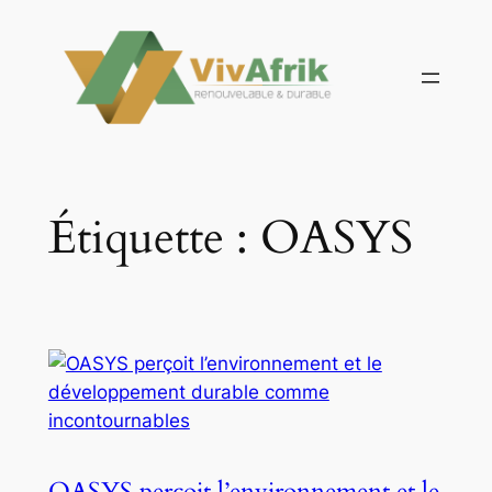
Aller
au
contenu
Étiquette :
OASYS
OASYS perçoit l’environnement et le