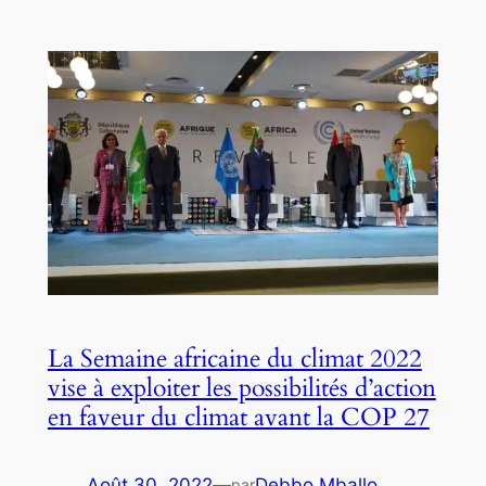
La Semaine africaine du climat 2022
vise à exploiter les possibilités d’action
en faveur du climat avant la COP 27
Août 30, 2022
—
Debbo Mballo
par