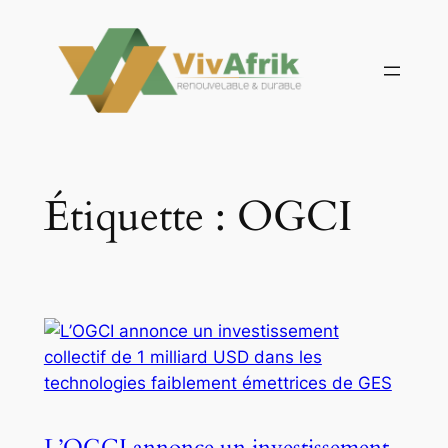
Aller
au
contenu
Étiquette :
OGCI
L’OGCI annonce un investissement