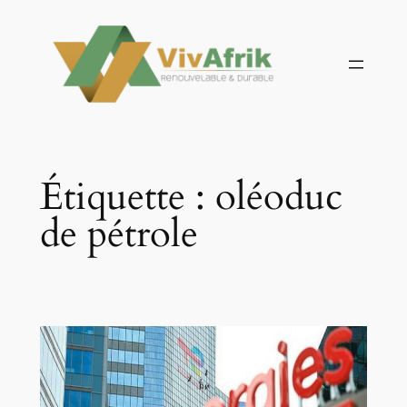
Aller
au
contenu
Étiquette :
oléoduc
de pétrole