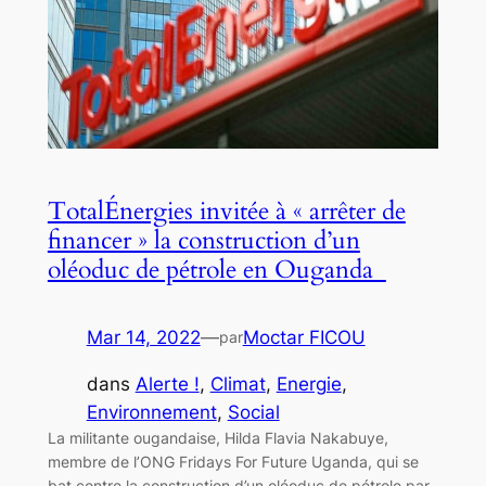
TotalÉnergies invitée à « arrêter de
financer » la construction d’un
oléoduc de pétrole en Ouganda
Mar 14, 2022
—
Moctar FICOU
par
dans
Alerte !
, 
Climat
, 
Energie
, 
Environnement
, 
Social
La militante ougandaise, Hilda Flavia Nakabuye,
membre de l’ONG Fridays For Future Uganda, qui se
bat contre la construction d’un oléoduc de pétrole par