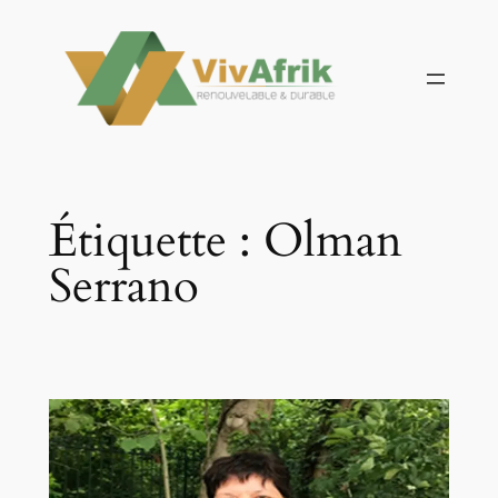
Aller
au
contenu
Étiquette :
Olman
Serrano