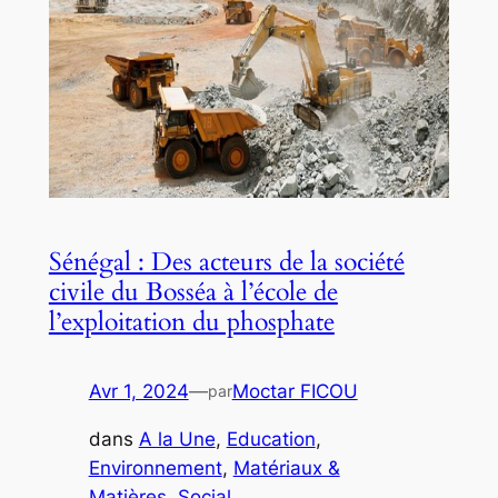
Sénégal : Des acteurs de la société
civile du Bosséa à l’école de
l’exploitation du phosphate
Avr 1, 2024
—
Moctar FICOU
par
dans
A la Une
, 
Education
, 
Environnement
, 
Matériaux &
Matières
, 
Social