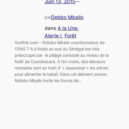
Juin 13, 2015
—
Debbo Mballo
par
dans
A la Une
, 
Alerte !
, 
Forêt
VivAfrik.com – Ndiobo Mballo coordonnateur de
l’ONG 7 A à Kolda au sud du Sénégal est très
préoccupé par le pillage constaté au niveau de la
forêt de Coumbacara. A l’en croire, des éleveurs
nomades sont en train d’ « assassiner » les arbres
pour alimenter le bétail. Dans cet élément sonore,
Ndiobo Mballo invite les forces de…