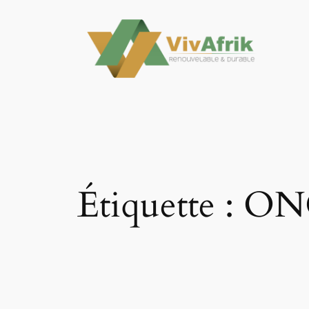
Aller
au
contenu
Étiquette :
ON