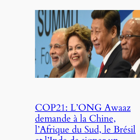
COP21: L’ONG Awaaz
demande à la Chine,
l’Afrique du Sud, le Brésil