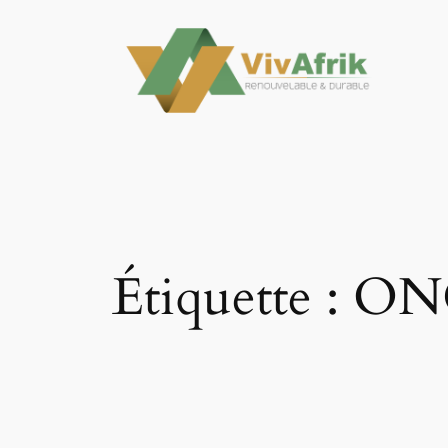
Aller
au
contenu
Étiquette :
ON