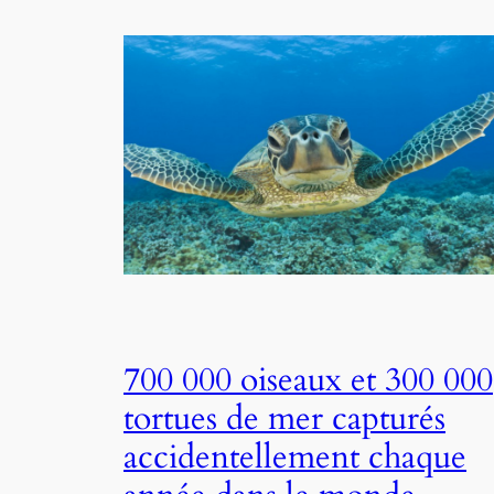
700 000 oiseaux et 300 000
tortues de mer capturés
accidentellement chaque