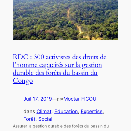
RDC : 300 activistes des droits de
l’homme capacités sur la gestion
durable des forêts du bassin du
Congo
Juil 17, 2019
—
Moctar FICOU
par
dans
Climat
, 
Education
, 
Expertise
, 
Forêt
, 
Social
Assurer la gestion durable des forêts du bassin du