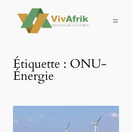
Aller
au
contenu
Étiquette :
ONU-
Énergie