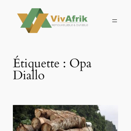
Aller
au
contenu
Étiquette :
Opa
Diallo