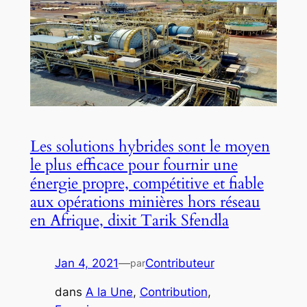
Les solutions hybrides sont le moyen
le plus efficace pour fournir une
énergie propre, compétitive et fiable
aux opérations minières hors réseau
en Afrique, dixit Tarik Sfendla
Jan 4, 2021
—
Contributeur
par
dans
A la Une
, 
Contribution
, 