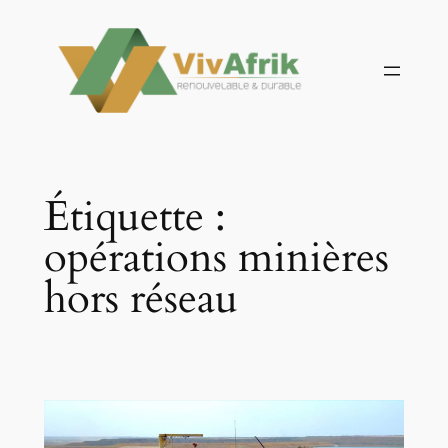
Aller
au
contenu
Étiquette :
opérations minières
hors réseau