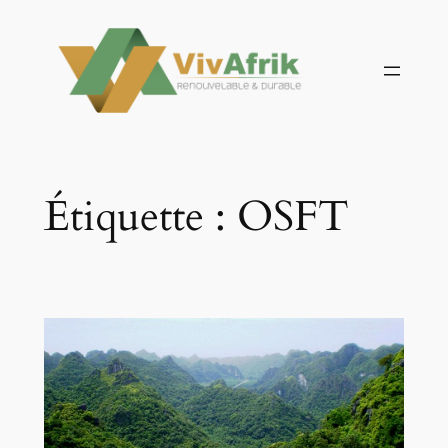
Aller
au
contenu
Étiquette :
OSFT