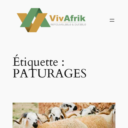
Aller
au
contenu
Étiquette :
PATURAGES