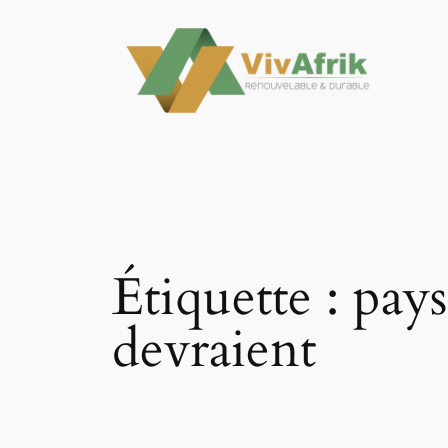
Aller
au
contenu
Étiquette :
pays
devraient