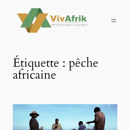
Aller
au
contenu
Étiquette :
pêche
africaine