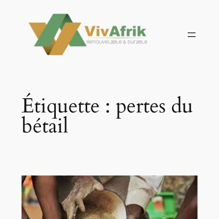
Aller
au
contenu
Étiquette :
pertes du
bétail