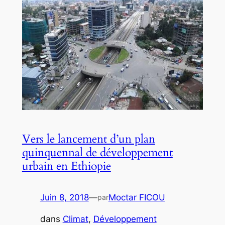
Vers le lancement d’un plan
quinquennal de développement
urbain en Ethiopie
Juin 8, 2018
—
Moctar FICOU
par
dans
Climat
, 
Développement