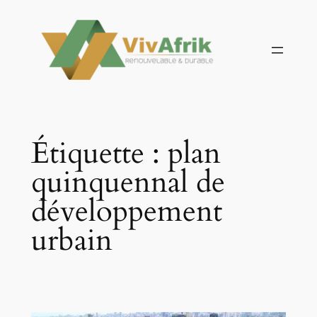
Aller
au
contenu
Étiquette :
plan
quinquennal de
développement
urbain