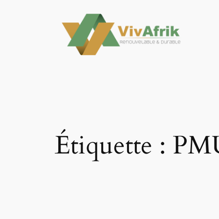
Aller
au
contenu
Étiquette :
PM