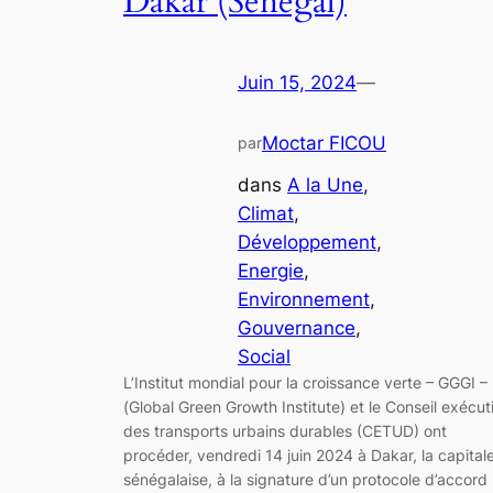
Dakar (Sénégal)
Juin 15, 2024
—
Moctar FICOU
par
dans
A la Une
, 
Climat
, 
Développement
, 
Energie
, 
Environnement
, 
Gouvernance
, 
Social
L’Institut mondial pour la croissance verte – GGGI –
(Global Green Growth Institute) et le Conseil exécuti
des transports urbains durables (CETUD) ont
procéder, vendredi 14 juin 2024 à Dakar, la capital
sénégalaise, à la signature d’un protocole d’accord