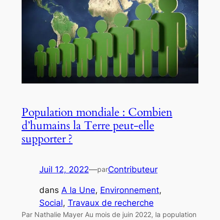
Population mondiale : Combien
d’humains la Terre peut-elle
supporter ?
Juil 12, 2022
—
Contributeur
par
dans
A la Une
, 
Environnement
, 
Social
, 
Travaux de recherche
Par Nathalie Mayer Au mois de juin 2022, la population