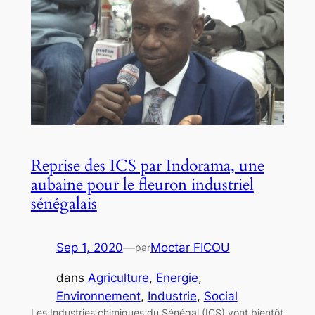
Reprise des ICS par Indorama, une
aubaine pour le fleuron industriel
sénégalais
Sep 1, 2020
—
Moctar FICOU
par
dans
Agriculture
, 
Energie
, 
Environnement
, 
Industrie
, 
Social
Les Industries chimiques du Sénégal (ICS) vont bientôt