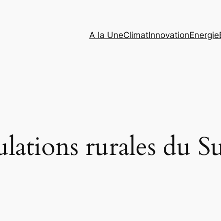
A la Une
Climat
Innovation
Energie
lations rurales du S