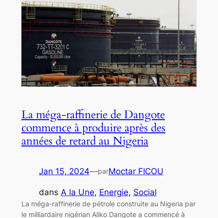
La méga-raffinerie de Dangote
commence à produire après des
années de retard au Nigeria
Jan 15, 2024
—
Moctar FICOU
par
dans
A la Une
, 
Energie
, 
Social
La méga-raffinerie de pétrole construite au Nigeria par
le milliardaire nigérian Aliko Dangote a commencé à