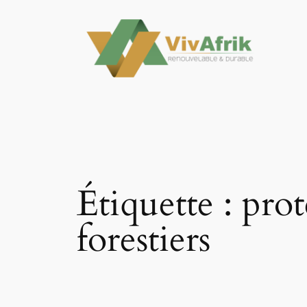
Aller
au
contenu
Étiquette :
prot
forestiers