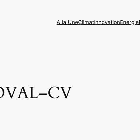
A la Une
Climat
Innovation
Energie
OVAL–CV