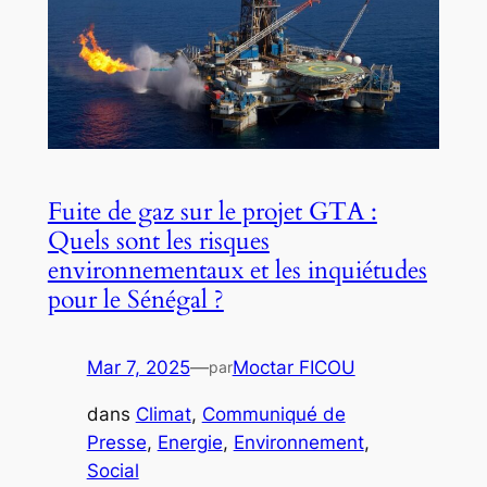
Fuite de gaz sur le projet GTA :
Quels sont les risques
environnementaux et les inquiétudes
pour le Sénégal ?
Mar 7, 2025
—
Moctar FICOU
par
dans
Climat
, 
Communiqué de
Presse
, 
Energie
, 
Environnement
, 
Social