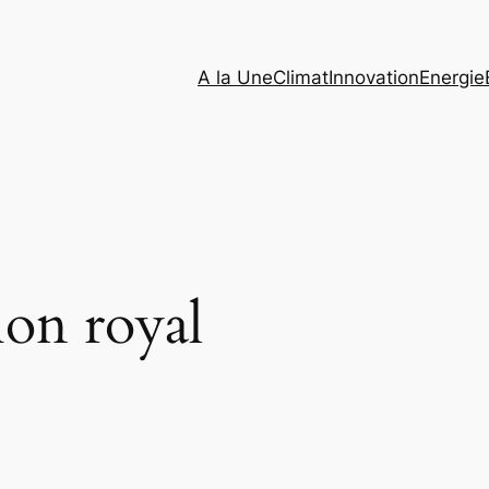
A la Une
Climat
Innovation
Energie
on royal