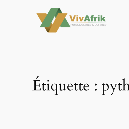
Aller
au
contenu
Étiquette :
pyth