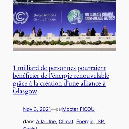
1 milliard de personnes pourraient
bénéficier de l’énergie renouvelable
grâce à la création d’une alliance à
Glasgow
Nov 3, 2021
—
Moctar FICOU
par
dans
A la Une
, 
Climat
, 
Energie
, 
ISR
, 
Social