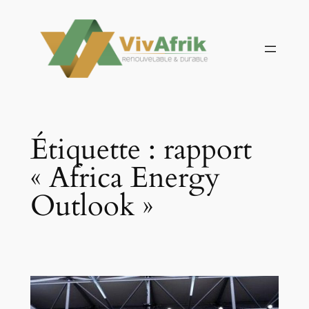
Aller
au
contenu
Étiquette :
rapport
« Africa Energy
Outlook »