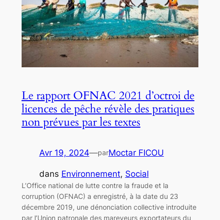
Le rapport OFNAC 2021 d’octroi de
licences de pêche révèle des pratiques
non prévues par les textes
Avr 19, 2024
—
Moctar FICOU
par
dans
Environnement
, 
Social
L’Office national de lutte contre la fraude et la
corruption (OFNAC) a enregistré, à la date du 23
décembre 2019, une dénonciation collective introduite
par l’Union patronale des mareyeurs exportateurs du