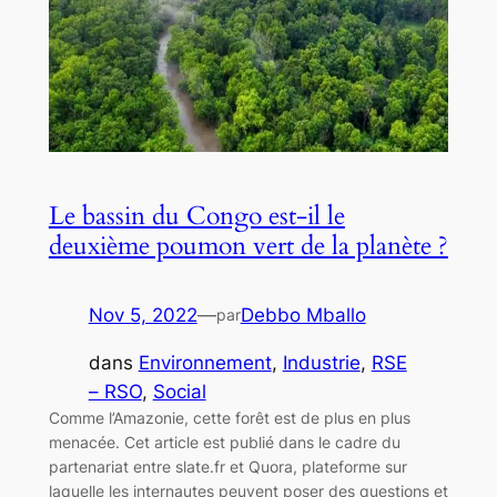
Le bassin du Congo est-il le
deuxième poumon vert de la planète ?
Nov 5, 2022
—
Debbo Mballo
par
dans
Environnement
, 
Industrie
, 
RSE
– RSO
, 
Social
Comme l’Amazonie, cette forêt est de plus en plus
menacée. Cet article est publié dans le cadre du
partenariat entre slate.fr et Quora, plateforme sur
laquelle les internautes peuvent poser des questions et