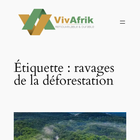
Aller
au
contenu
Étiquette :
ravages
de la déforestation