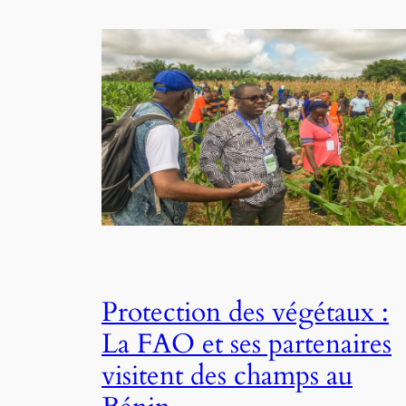
Protection des végétaux :
La FAO et ses partenaires
visitent des champs au