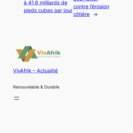
à 41,6 milliards de
contre l’érosion
pieds cubes par jour
côtière
→
VivAfrik – Actualité
Renouvelable & Durable