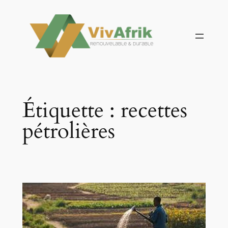
Aller
au
contenu
Étiquette :
recettes
pétrolières