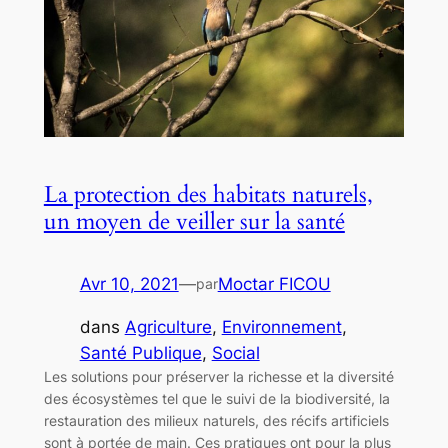
La protection des habitats naturels,
un moyen de veiller sur la santé
Avr 10, 2021
—
Moctar FICOU
par
dans
Agriculture
, 
Environnement
, 
Santé Publique
, 
Social
Les solutions pour préserver la richesse et la diversité
des écosystèmes tel que le suivi de la biodiversité, la
restauration des milieux naturels, des récifs artificiels
sont à portée de main. Ces pratiques ont pour la plus