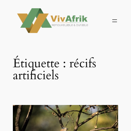
Aller
au
contenu
Étiquette :
récifs
artificiels