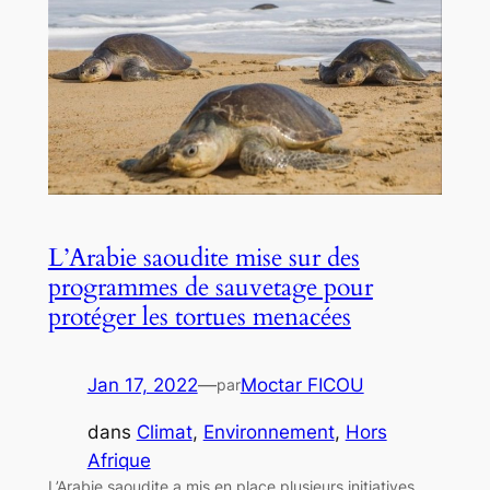
L’Arabie saoudite mise sur des
programmes de sauvetage pour
protéger les tortues menacées
Jan 17, 2022
—
Moctar FICOU
par
dans
Climat
, 
Environnement
, 
Hors
Afrique
L’Arabie saoudite a mis en place plusieurs initiatives