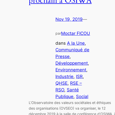
prochain à OSIWA
Nov 19, 2019
—
Moctar FICOU
par
dans
A la Une
, 
Communiqué de
Presse
, 
Développement
, 
Environnement
, 
Industrie
, 
ISR
, 
QHSE
, 
RSE –
RSO
, 
Santé
Publique
, 
Social
L’Observatoire des valeurs sociétales et éthiques
des organisations (OVSEO) va organiser, le 12
décembre 2019 à la salle de conférence d’OSIWA, 