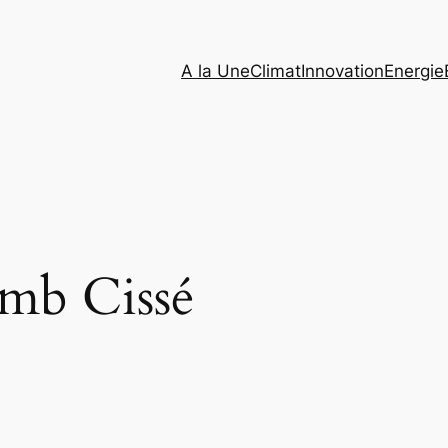
A la Une
Climat
Innovation
Energie
imb Cissé