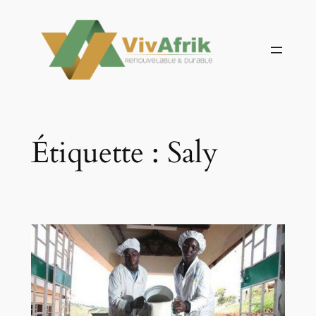
Aller
au
contenu
Étiquette :
Saly